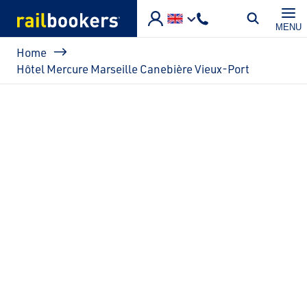
Skip to main content
MENU
Breadcrumb
Home
Hôtel Mercure Marseille Canebière Vieux-Port